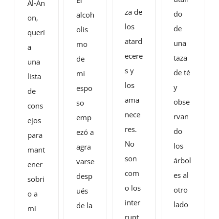
Al‑An
za de
do
alcoh
on,
los
de
olis
querí
atard
una
mo
a
ecere
taza
de
una
s y
de té
mi
lista
los
y
espo
de
ama
obse
so
cons
nece
rvan
emp
ejos
res.
do
ezó a
para
No
los
agra
mant
son
árbol
varse
ener
com
es al
desp
sobri
o los
otro
ués
o a
inter
lado
de la
mi
rupt