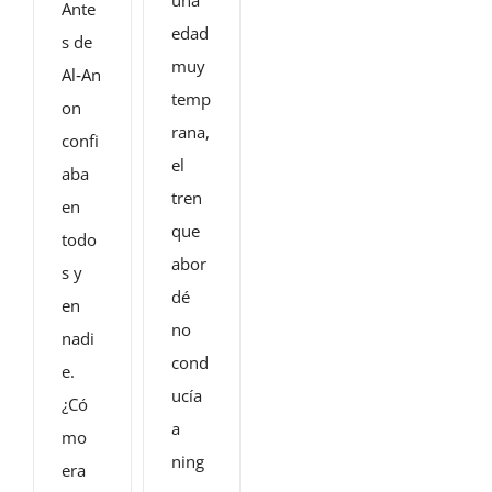
Ante
edad
s de
muy
Al‑An
temp
on
rana,
confi
el
aba
tren
en
que
todo
abor
s y
dé
en
no
nadi
cond
e.
ucía
¿Có
a
mo
ning
era