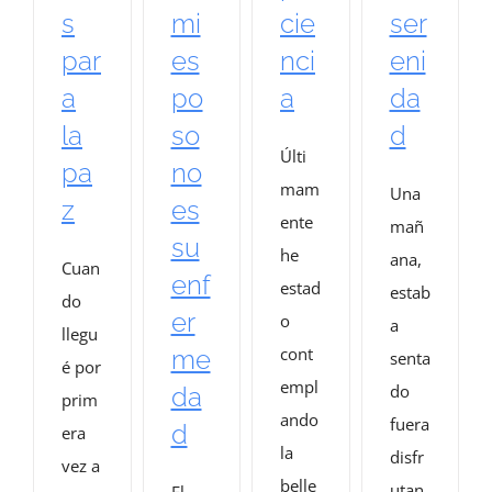
s
mi
cie
ser
par
es
nci
eni
a
po
a
da
la
so
d
Últi
pa
no
mam
Una
z
es
ente
mañ
su
he
ana,
Cuan
enf
estad
estab
do
er
o
a
llegu
cont
me
senta
é por
empl
do
da
prim
ando
fuera
d
era
la
disfr
vez a
belle
utan
El