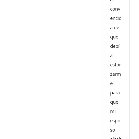
conv
encid
a de
que
debí
a
esfor
zarm
e
para
que
mi
espo
so
alcoh