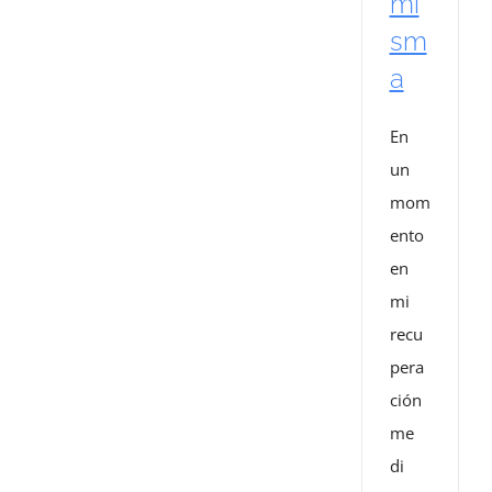
mi
sm
a
En
un
mom
ento
en
mi
recu
pera
ción
me
di