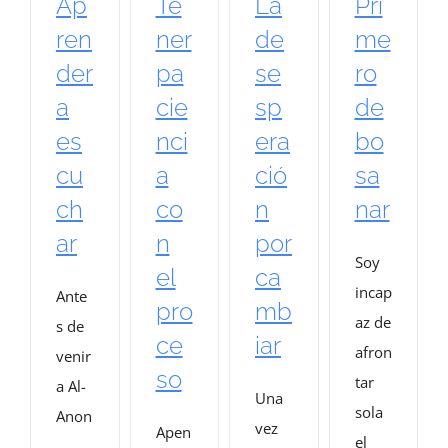
Ap
Te
La
Pri
ren
ner
de
me
der
pa
se
ro
a
cie
sp
de
es
nci
era
bo
cu
a
ció
sa
ch
co
n
nar
ar
n
por
Soy
el
ca
incap
Ante
pro
mb
az de
s de
ce
iar
afron
venir
so
tar
a Al-
Una
sola
Anon
vez
Apen
el
,