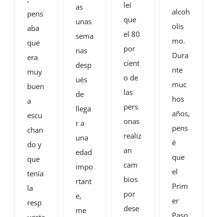
leí
as
alcoh
pens
que
unas
olis
aba
el 80
sema
mo.
que
por
nas
Dura
era
cient
desp
nte
muy
o de
ués
muc
buen
las
de
hos
a
pers
llega
años,
escu
onas
r a
pens
chan
realiz
una
é
do y
an
edad
que
que
cam
impo
el
tenía
bios
rtant
Prim
la
por
e,
er
resp
dese
me
Paso
uesta