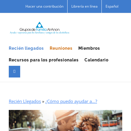
Skip
Hacer una contribución
Librería en línea
Español
to
content
Recién llegados
Reuniones
Miembros
Recursos para los profesionales
Calendario
Recién Llegados
»
¿Cómo puedo ayudar a…?