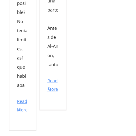
una
posi
parte
ble?
.
No
Ante
tenía
s de
límit
Al‑An
es,
on,
así
tanto
que
habl
Read
aba
More
Read
More