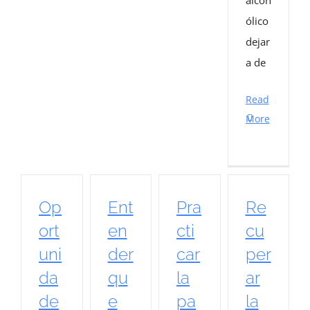
ólico
dejar
a de
Read
More
Op
Ent
Pra
Re
ort
en
cti
cu
uni
der
car
per
da
qu
la
ar
de
e
pa
la