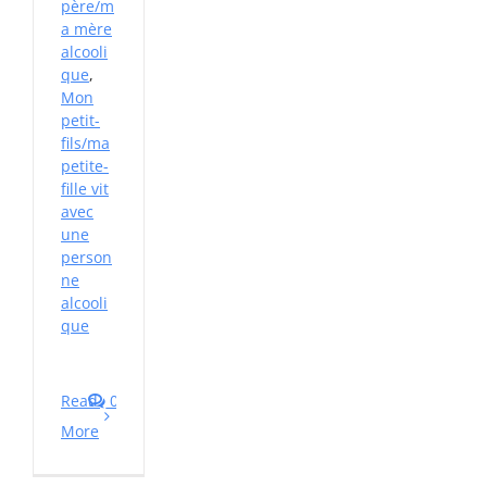
père/m
a mère
alcooli
que
,
Mon
petit-
fils/ma
petite-
fille vit
avec
une
person
ne
alcooli
que
Read
0
More