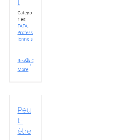
t
Catego
ries:
FAFA
,
Profess
ionnels
Read
0
More
Peu
t-
être