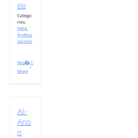
ée
Catego
ries:
FAFA
,
Profess
ionnels
Read
0
More
Al-
Ano
n