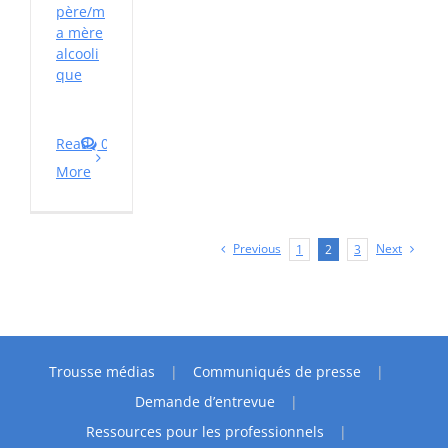
père/m
a mère
alcooli
que
Read
0
More
Previous
Next
1
2
3
Trousse médias
Communiqués de presse
Demande d’entrevue
Ressources pour les professionnels