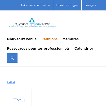
Skip
Faire une contribution
Librairie en ligne
Français
to
content
Nouveaux venus
Réunions
Membres
Ressources pour les professionnels
Calendrier
FAFA
Trou