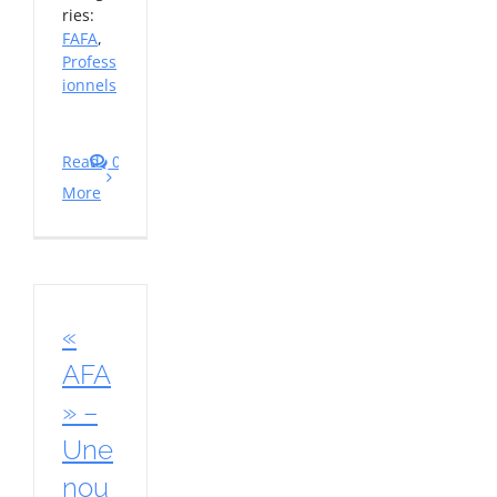
ries:
FAFA
,
Profess
ionnels
Read
0
More
«
AFA
» –
Une
nou