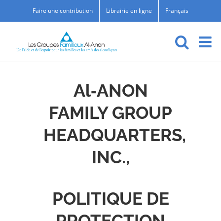
Skip
Faire une contribution
Librairie en ligne
Français
to
content
Al‑ANON
FAMILY GROUP
HEADQUARTERS,
INC.,
POLITIQUE DE
PROTECTION