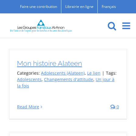
Skip
Faire une contribution
Librairie en ligne
Français
to
content
Mon histoire Alateen
Categories:
Adolescents (Alateen)
,
Le lien
|
Tags:
Adolescents
,
Changements d'attitude
,
Un jour à
la fois
Read More
0