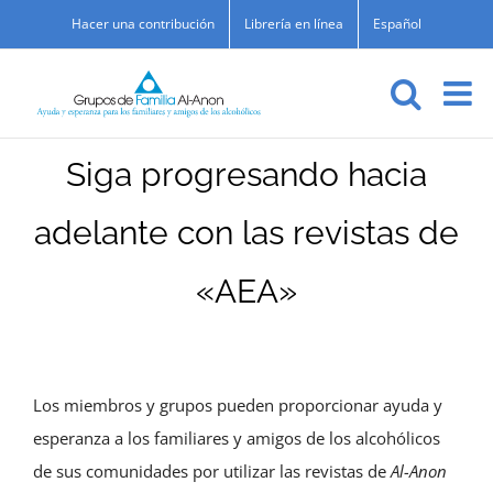
Skip
Hacer una contribución
Librería en línea
Español
to
content
Siga progresando hacia
adelante con las revistas de
«AEA»
Los miembros y grupos pueden proporcionar ayuda y
esperanza a los familiares y amigos de los alcohólicos
de sus comunidades por utilizar las revistas de
Al-Anon