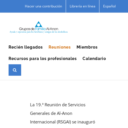
Skip
Hacer una contribución
Librería en línea
Español
to
content
Recién llegados
Reuniones
Miembros
Recursos para los profesionales
Calendario
La 19.ª Reunión de Servicios
Generales de Al‑Anon
Internacional (RSGAI) se inauguró