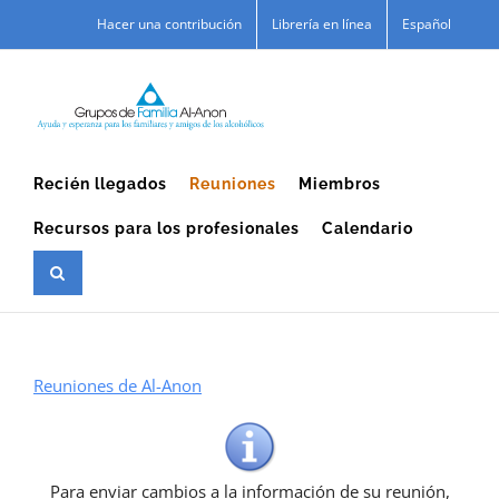
Skip
Hacer una contribución
Librería en línea
Español
to
content
Recién llegados
Reuniones
Miembros
Recursos para los profesionales
Calendario
Reuniones de Al-Anon
Para enviar cambios a la información de su reunión,