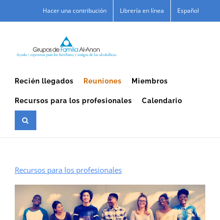
Skip
Hacer una contribución
Librería en línea
Español
to
content
Recién llegados
Reuniones
Miembros
Recursos para los profesionales
Calendario
Recursos para los profesionales