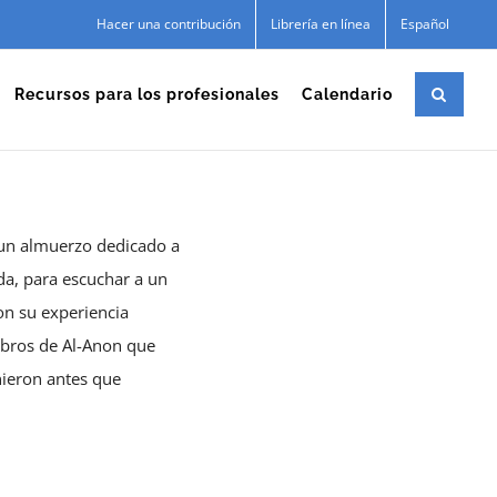
Hacer una contribución
Librería en línea
Español
Recursos para los profesionales
Calendario
 un almuerzo dedicado a
da, para escuchar a un
on su experiencia
mbros de Al-Anon que
nieron antes que