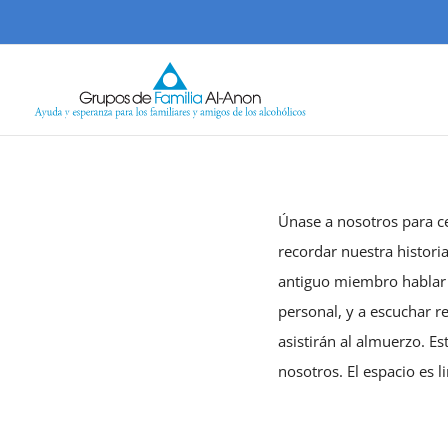
Skip
to
content
Únase a nosotros para c
recordar nuestra histor
antiguo miembro hablar 
personal, y a escuchar 
asistirán al almuerzo. E
nosotros. El espacio es l