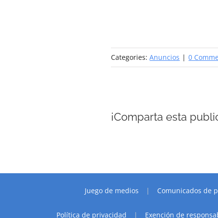
Categories:
Anuncios
|
0 Comme
¡Comparta esta public
Juego de medios
Comunicados de p
Política de privacidad
Exención de responsa