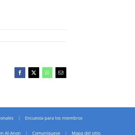
Facebook
X
WhatsApp
Email
ionales
Encuesta para los miembros
en Al-Anon
Comuníquese
Mapa del sitio