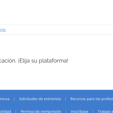
nts
ación. ¡Elija su plataforma!
rensa
Solicitudes de entrevista
Recursos para los profes
bilidad
Permiso de reimpresión
Inscríbase
Trabajo 