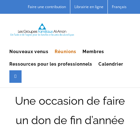
Skip
Faire une contribution
Librairie en ligne
Français
to
content
Nouveaux venus
Réunions
Membres
Ressources pour les professionnels
Calendrier
Une occasion de faire
un don de fin d’année