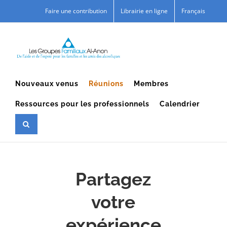
Skip
Faire une contribution
Librairie en ligne
Français
to
content
Nouveaux venus
Réunions
Membres
Ressources pour les professionnels
Calendrier
Partagez
votre
expérience