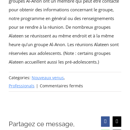
groupes Al-Anon ont un membre qui peut être contacté
pour obtenir des informations concernant le groupe,
notre programme en général ou des renseignements
pour se rendre à la réunion. De nombreux groupes
Alateen se réunissent au même endroit et à la même
heure qu’un groupe Al-Anon. Les réunions Alateen sont
réservées aux adolescents. (Note : certains groupes
Alateen accueillent aussi les pré-adolescents.)
Categories:
Nouveaux venus
,
sur
Professionals
|
Commentaires fermés
Ai-
je
besoin
d’un
Partagez ce message,
Facebook
X
rendez-