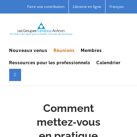
Skip
Faire une contribution
Librairie en ligne
Français
to
content
Nouveaux venus
Réunions
Membres
Ressources pour les professionnels
Calendrier
Comment
mettez‑vous
en pratique