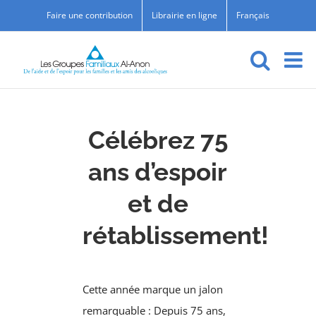
Skip
Faire une contribution
Librairie en ligne
Français
to
content
Célébrez 75
ans d’espoir
et de
rétablissement!
Cette année marque un jalon
remarquable : Depuis 75 ans,